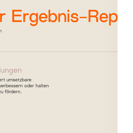
er Ergebnis-Repor
n
icht
lungen
ar, welche
ert umsetzbare
e
verbessern oder halten
u fördern.