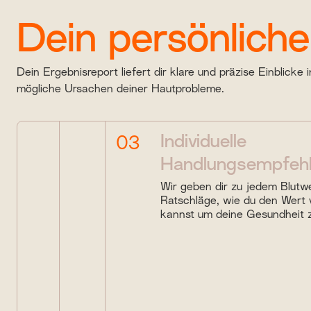
Dein persönlich
Dein Ergebnisreport liefert dir klare und präzise Einblicke i
mögliche Ursachen deiner Hautprobleme.
Entdecke die Ursache deiner
Einfache Ergebnisübers
Individuelle
03
Probleme
Handlungsempfeh
Eine Übersicht der Ergebnisse zeigt kl
Werte niedrig, optimal oder hoch sind.
Dein Ergebnisreport liefert dir klare und präzise
Wir geben dir zu jedem Blutw
Einblicke in mögliche Ursachen deiner Problem
Ratschläge, wie du den Wert 
kannst um deine Gesundheit z